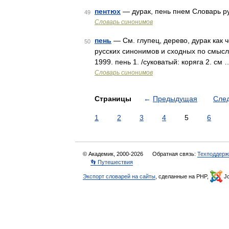
пентюх
— дурак, пень пнем Словарь рус
49
Словарь синонимов
пень
— См. глупец, дерево, дурак как ч
50
русских синонимов и сходных по смыслу
1999. пень 1. /суковатый: коряга 2. см 
Словарь синонимов
Страницы
←
Предыдущая
Сле
1
2
3
4
5
6
© Академик, 2000-2026
Обратная связь:
Техподдерж
👣 Путешествия
Экспорт словарей на сайты
, сделанные на PHP,
Jo