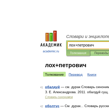
Словари и энциклоп
academic.ru
Толкования
Переводы
лох+петрович
Толкование
Перевод
Книги
обалдуй
— см. дурак Словарь синонимо
41
З. Е. Александрова. 2011. обалдуй сущ. 
Словарь синонимов
оболтус
— См. дурак... Словарь русск
42