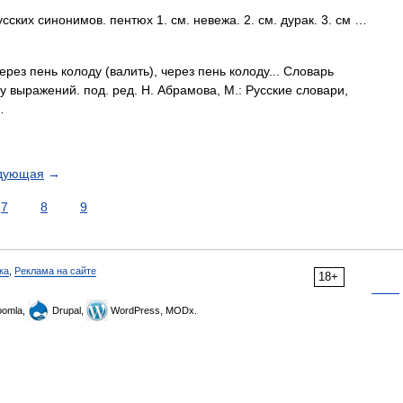
ских синонимов. пентюх 1. см. невежа. 2. см. дурак. 3. см …
ерез пень колоду (валить), через пень колоду... Словарь
 выражений. под. ред. Н. Абрамова, М.: Русские словари,
…
дующая
→
7
8
9
ка
,
Реклама на сайте
18+
omla,
Drupal,
WordPress, MODx.