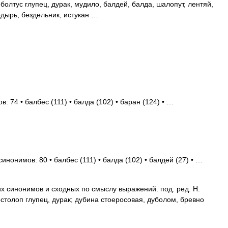
болтус глупец, дурак, мудило, балдей, балда, шалопут, лентяй,
одырь, бездельник, истукан …
: 74 • балбес (111) • балда (102) • баран (124) • …
инонимов: 80 • балбес (111) • балда (102) • балдей (27) • …
их синонимов и сходных по смыслу выражений. под. ред. Н.
остолоп глупец, дурак; дубина стоеросовая, дуболом, бревно