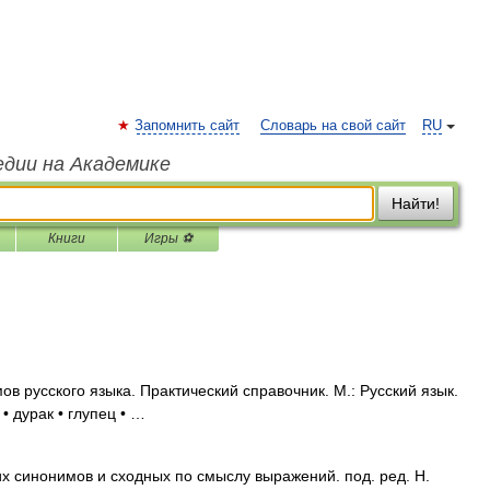
Запомнить сайт
Словарь на свой сайт
RU
едии на Академике
Найти!
Книги
Игры ⚽
в русского языка. Практический справочник. М.: Русский язык.
• дурак • глупец • …
их синонимов и сходных по смыслу выражений. под. ред. Н.