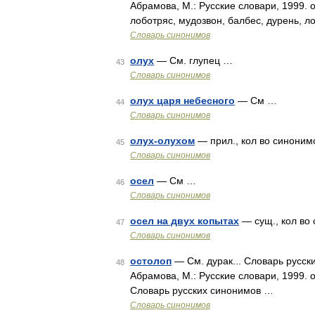
Абрамова, М.: Русские словари, 1999. о
лоботряс, мудозвон, балбес, дурень, л
Словарь синонимов
олух
— См. глупец …
43
Словарь синонимов
олух царя небесного
— См …
44
Словарь синонимов
олух-олухом
— прил., кол во синонимов
45
Словарь синонимов
осел
— См …
46
Словарь синонимов
осел на двух копытах
— сущ., кол во с
47
Словарь синонимов
остолоп
— См. дурак... Словарь русск
48
Абрамова, М.: Русские словари, 1999. 
Словарь русских синонимов …
Словарь синонимов